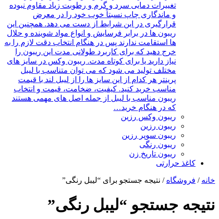
تغییرات دمایی سرد و گرم و رطوبت زیاد مقاوم نبوده
و ماندگاری چاپ نسبتاً خوب خود را در معرض
قرارگیری در این شرایط از دست می دهد. همچنین این
ریبون ها در برابر فرسایش و انواع مواد شوینده و حلال
ها استقامت ندارند پس در هنگام انتخاب دقت لازم را به
خرج دهید که برای کاربرد طولانی مدت این ریبون را
نیاز دارید یا برای کوتاه مدت. ریبون وکس در سایز های
مختلف تولید می شود که می توان متناسب با لیبل
پرینتر هر کدام از این سایز ها را از لیبل لند با قیمت
مناسب خرید کنید. کیفیت، ضخامت، قیمت و انتخاب
ریبون مناسب با لیبل از جمله اصل های مهمی هستند
که در هنگام خرید…
ریبون وکس رزین
ریبون رزین
ریبون سوپر رزین
ریبون رنگی
ریبون تاریخ زن
کاغذ حرارتی
خانه
/
فروشگاه
/ نتیجه جستجو برای “لیبل رنگی”
نتیجه جستجو “لیبل رنگی”