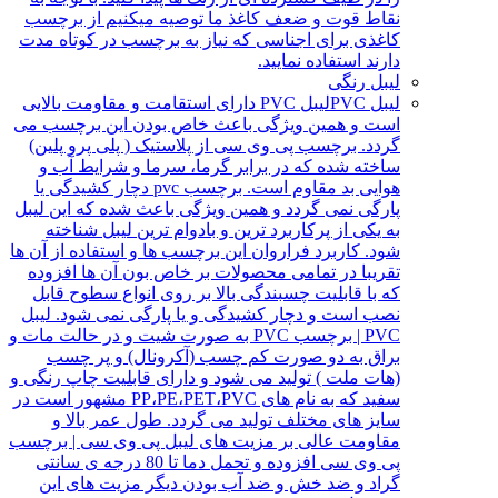
نقاط قوت و ضعف کاغذ ما توصیه میکنیم از برچسب
کاغذی برای اجناسی که نیاز به برچسب در کوتاه مدت
دارند استفاده نمایید.
لیبل رنگی
لیبل PVC
لیبل PVC دارای استقامت و مقاومت بالایی
است و همین ویژگی باعث خاص بودن این برچسب می
گردد. برچسب پی وی سی از پلاستیک ( پلی پرو پلین)
ساخته شده که در برابر گرما، سرما و شرایط آب و
هوایی بد مقاوم است. برچسب pvc دچار کشیدگی یا
پارگی نمی گردد و همین ویژگی باعث شده که این لیبل
به یکی از پرکاربرد ترین و بادوام ترین لیبل شناخته
شود. کاربرد فراروان این برچسب ها و استفاده از آن ها
تقریبا در تمامی محصولات بر خاص بون آن ها افزوده
که با قابلیت چسبندگی بالا بر روی انواع سطوح قابل
نصب است و دچار کشیدگی و یا پارگی نمی شود. لیبل
PVC | برچسب PVC به صورت شیت و در حالت مات و
براق به دو صورت کم چسب (آکرونال) و پر چسب
(هات ملت ) تولید می شود و دارای قابلیت چاپ رنگی و
سفید که به نام های PP،PE،PET،PVC مشهور است در
سایز های مختلف تولید می گردد. طول عمر بالا و
مقاومت عالی بر مزیت های لیبل پی وی سی | برچسب
پی وی سی افزوده و تحمل دما تا 80 درجه ی سانتی
گراد و ضد خش و ضد آب بودن دیگر مزیت های این