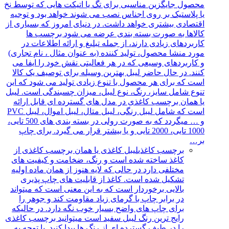
محصول جایگزین مناسبی برای تگ یا اتیکت هایی که توسط نخ
یا پلاستیک بر روی اجناس نصب می شوند خواهد بود و توجیه
اقتصادی بیشتری خواهد داشت. در دنیای امروز که بسیاری از
کالاها به صورت بسته بندی عرضه می شود برچسب ها
کاربردهای زیادی دارند، از جمله تبلیغ و ارائه اطلاعات در
مورد منشا محصول، تولید کننده (به عنوان مثال ، نام تجاری)
و کاربردهای وسیعی که در هر فعالیتی نقش خود را ایفا می
کنند. در حال حاضر لیبل بهترین وسیله برای توصیف یک کالا
است که برای هر محصول با تنوع زیادی تولید می شود که این
تنوع شامل سایز، رنگ، نوع لیبل، میزان چسبندگی است. لیبل
یا همان برچسب کاغذی در مدل های گسترده ای قابل ارائه
است که شامل لیبل رنگی، لیبل متال، لیبل اموال، لیبل PVC
و … میگردد که به صورت رولی در بسته بندی های 500 تایی،
1000 تایی، 2000 تایی و یا بیشتر قرار می گیرد. برای چاپ
بر…
برچسب کاغذی
لیبل کاغذی یا همان برچسب کاغذی از
کاغذ ساخته شده است و رنگ، ضخامت و کیفیت های
مختلفی دارد در حالی که لایه هنوز از همان ماده اولیه
تشکیل شده است. کاغذ از قابلیت های چاپ پذیری
بالایی برخوردار است که به این معنی است که میتواند
در برابر چاپ با گرمای زیاد مقاومت کند و جوهر را
برای چاپ های واضح بسیار خوب نگه دارد. در حالیکه
رایج ترین رنگ لیبل سفید است میتوانید برچسب کاغذی
را در طیف گسترده ای از رنگ ها پیدا کنید. با توجه به