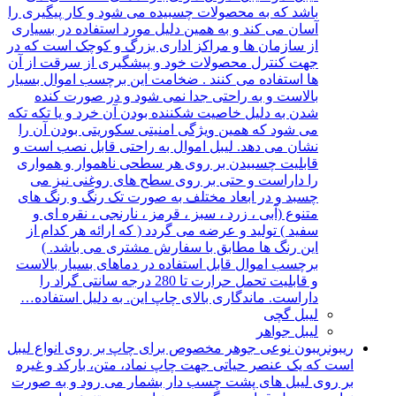
باشد که به محصولات چسبیده می شود و کار پیگیری را
آسان می کند و به همین دلیل مورد استفاده در بسیاری
از سازمان ها و مراکز اداری بزرگ و کوچک است که در
جهت کنترل محصولات خود و پیشگیری از سرقت از آن
ها استفاده می کنند . ضخامت این برچسب اموال بسیار
بالاست و به راحتی جدا نمی شود و در صورت کنده
شدن به دلیل خاصیت شکننده بودن آن خرد و یا تکه تکه
می شود که همین ویژگی امنیتی سکوریتی بودن آن را
نشان می دهد. لیبل اموال به راحتی قابل نصب است و
قابلیت چسبیدن بر روی هر سطحی ناهموار و همواری
را داراست و حتی بر روی سطح های روغنی نیز می
چسبد و در ابعاد مختلف به صورت تک رنگ و رنگ های
متنوع (آبی ، زرد ، سبز ، قرمز ، نارنجی ، نقره ای و
سفید ) تولید و عرضه می گردد ( که ارائه هر کدام از
این رنگ ها مطابق با سفارش مشتری می باشد. )
برچسب اموال قابل استفاده در دماهای بسیار بالاست
و قابلیت تحمل حرارت تا 280 درجه سانتی گراد را
داراست. ماندگاری بالای چاپ این. به دلیل استفاده…
لیبل گچی
لیبل جواهر
ریبون
ریبون نوعی جوهر مخصوص برای چاپ بر روی انواع لیبل
است که یک عنصر حیاتی جهت چاپ نماد، متن، بارکد و غیره
بر روی لیبل های پشت چسب دار بشمار می رود و به صورت