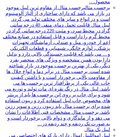
محصول…
برچسب متال
برچسب متال از مقاوم ترین لیبل موجود
در بازار می باشد که دارای ساختاری از آلیاژ آلومینیوم
است و در انواع و سایز های مختلف تولید می گردد.
لیبل متال قابلیت تحمل دمای منفی 40 درجه سانتی
گراد در محیط سرد، و مثبت 220 درجه سانتی گراد در
محیط گرم را داراست و قابل استفاده در صنایع مختلف
اعم از خودرو، مبل و صندلی، آزمایشگاه، تجهیزات
پزشکی، لوازم خانگی، شیمیایی و قطعات الکتریکی
و… می باشد که قابلیت چسبندگی بالایی دارد و بدلیل
دارا بودن همین مشخصه و ویژگی های منحصر بفرد
دیگر، یکی از بهترین برچسب موجود در بازار شناخته
شده است. برچسب متال در برابر دما و انواع حلال ها
از مقاومت بالایی برخوردار است و با داشتن کیفیت
چاپ عالی یکی از پرطرافدار ترین برچسب ها می
باشد. لیبل متال در رنگ نقره ای مات تولید و توزیع می
شود و برای چاپ بر روی این برچسب ها باید از پرینتر
های مخصوص چاپ لیبل استفاده کرد و ریبون استفاده
شده برای برچسب متال باید ریبون رزین و سوپر رزین
باشد. برچسب متال مشخصات فنی اطلاعات را نشان
می دهد و از ماندگاری و دوام بالایی برخوردار است و
به صورت تک ردیفه و چند ردیفه در…
لیبل بک متال
لیبل اموال
لیبل اموال دارای بارکد های اختصاصی می