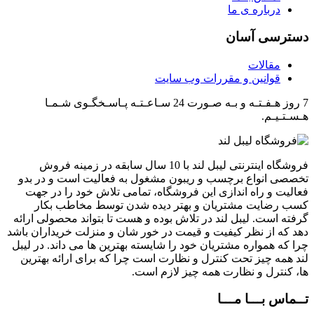
درباره ی ما
دسترسی آسان
مقالات
قوانین و مقررات وب سایت
7 روز هـفـتـه و بـه صـورت 24 سـاعـتـه پـاسـخگـوی شـمـا
هـسـتـیـم.
فروشگاه اینترنتی لیبل لند با 10 سال سابقه در زمینه فروش
تخصصی انواع برچسب و ریبون مشغول به فعالیت است و در بدو
فعالیت و راه اندازی این فروشگاه، تمامی تلاش خود را در جهت
کسب رضایت مشتریان و بهتر دیده شدن توسط مخاطب بکار
گرفته است. لیبل لند در تلاش بوده و هست تا بتواند محصولی ارائه
دهد که از نظر کیفیت و قیمت در خور شان و منزلت خریداران باشد
چرا که همواره مشتریان خود را شایسته بهترین ها می داند. در لیبل
لند همه چیز تحت کنترل و نظارت است چرا که برای ارائه بهترین
ها، کنترل و نظارت همه چیز لازم است.
تــماس بـــا مـــا