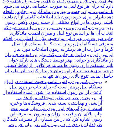
نواری در رول قرار می گیرد. در دنیای ریبون تنوع زیادی وجود
دارد که برای هر نوع لیبل به صورت اختصاصی تولید می شود
تا مناسب با نوع برچسب، بهترین و ماندگار ترین چاپ را انجام
دهد بنابراین برای خرید ریبون باید اطلاعات کاملی از آن داشته
باشید. ریبون ها در انواع مختلفی از جمله ریبون وکس، ریبون
رزین، ریبون وکس رزین، ریبون سوپر رزین تولید می شود که
انتخاب آن ها بر اساس نوع لیبل و میزان اهمیت ماندگاری
چاپ صورت می پذیرد. این نوع جوهر یکی از اصلی ترین اقلام
مصرفی دستگاه لیبل پرینتر است که با استفاده از انتقال
گرما و حرارت از هد پرینتر به ریبون اطلاعات مورد نیاز
اپراتور را بر روی لیبل ها چاپ میکند. بنابراین کیفیت چاپ آن
در ماندگاری و خواندن بهتر توسط دستگاه های بارکد خوان
تاثیر مستقیم دارد. ریبون ها همانند هر کالایی از لحاظ کیفیتی
درجه بندی شده اند بنابراین زمان خرید از کیفیت آن اطمینان
حاصل نمایید. تنوع بالای ریبون ها تنها به…
ریبون وکس
ریبون وکس مناسب جهت استفاده در انواع
دستگاه لیبل پرینتر است که برای چاپ بر روی لیبل
کاغذی از این ریبون استفاده می شود. عمده استفاده از
این ریبون در صنایعی نظیر: پوشاک، مواد غذایی،
آرایشی و بهداشتی، بسته بندی، فروشگاه ها و غیره
است. از ویژگی های این ریبون می توان به سرعت
چاپ بالای آن و قیمت ارزان و مقرون به صرفه این
ریبون اشاره کرد که در بین بسیاری از مصرف کنندگان
طرفداران زیادی دارد. ریبون وکس در برابر حرارت،