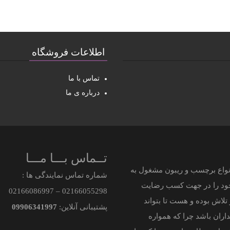
اطلاعات فروشگاه
تماس با ما
درباره ی ما
تــماس بـــا مـــا
 فروش تخصصی انواع برچسب و ریبون مشغول به
شماره تماس نمایندگی ها :
 خود را در جهت کسب رضایت
021
66086997
–
021
66055298
لاش بوده و هست تا بتواند
پشتیبانی آنلاین:
09906341997
اران باشد چرا که همواره