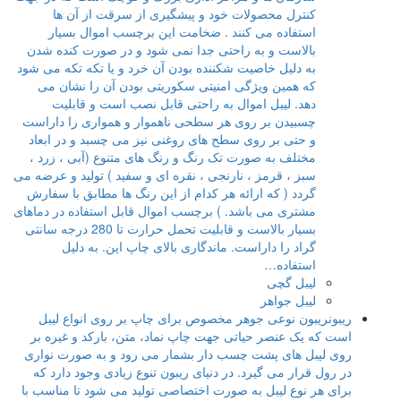
کنترل محصولات خود و پیشگیری از سرقت از آن ها
استفاده می کنند . ضخامت این برچسب اموال بسیار
بالاست و به راحتی جدا نمی شود و در صورت کنده شدن
به دلیل خاصیت شکننده بودن آن خرد و یا تکه تکه می شود
که همین ویژگی امنیتی سکوریتی بودن آن را نشان می
دهد. لیبل اموال به راحتی قابل نصب است و قابلیت
چسبیدن بر روی هر سطحی ناهموار و همواری را داراست
و حتی بر روی سطح های روغنی نیز می چسبد و در ابعاد
مختلف به صورت تک رنگ و رنگ های متنوع (آبی ، زرد ،
سبز ، قرمز ، نارنجی ، نقره ای و سفید ) تولید و عرضه می
گردد ( که ارائه هر کدام از این رنگ ها مطابق با سفارش
مشتری می باشد. ) برچسب اموال قابل استفاده در دماهای
بسیار بالاست و قابلیت تحمل حرارت تا 280 درجه سانتی
گراد را داراست. ماندگاری بالای چاپ این. به دلیل
استفاده…
لیبل گچی
لیبل جواهر
ریبون
ریبون نوعی جوهر مخصوص برای چاپ بر روی انواع لیبل
است که یک عنصر حیاتی جهت چاپ نماد، متن، بارکد و غیره بر
روی لیبل های پشت چسب دار بشمار می رود و به صورت نواری
در رول قرار می گیرد. در دنیای ریبون تنوع زیادی وجود دارد که
برای هر نوع لیبل به صورت اختصاصی تولید می شود تا مناسب با