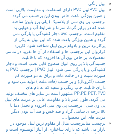
لیبل رنگی
لیبل PVC
لیبل PVC دارای استقامت و مقاومت بالایی است
و همین ویژگی باعث خاص بودن این برچسب می گردد.
برچسب پی وی سی از پلاستیک ( پلی پرو پلین) ساخته
شده که در برابر گرما، سرما و شرایط آب و هوایی بد
مقاوم است. برچسب pvc دچار کشیدگی یا پارگی نمی
گردد و همین ویژگی باعث شده که این لیبل به یکی از
پرکاربرد ترین و بادوام ترین لیبل شناخته شود. کاربرد
فراروان این برچسب ها و استفاده از آن ها تقریبا در تمامی
محصولات بر خاص بون آن ها افزوده که با قابلیت
چسبندگی بالا بر روی انواع سطوح قابل نصب است و دچار
کشیدگی و یا پارگی نمی شود. لیبل PVC | برچسب PVC به
صورت شیت و در حالت مات و براق به دو صورت کم
چسب (آکرونال) و پر چسب (هات ملت ) تولید می شود و
دارای قابلیت چاپ رنگی و سفید که به نام های
PP،PE،PET،PVC مشهور است در سایز های مختلف تولید
می گردد. طول عمر بالا و مقاومت عالی بر مزیت های لیبل
پی وی سی | برچسب پی وی سی افزوده و تحمل دما تا
80 درجه ی سانتی گراد و ضد خش و ضد آب بودن دیگر
مزیت های این محصول…
برچسب متال
برچسب متال از مقاوم ترین لیبل موجود در
بازار می باشد که دارای ساختاری از آلیاژ آلومینیوم است و