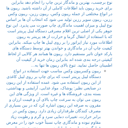
نوع برچسب، بهترین و ماندگار ترین چاپ را انجام دهد بنابراین
برای خرید ریبون باید اطلاعات کاملی از آن داشته باشید. ریبون ها
در انواع مختلفی از جمله ریبون وکس، ریبون رزین، ریبون وکس
رزین، ریبون سوپر رزین تولید می شود که انتخاب آن ها بر اساس
نوع لیبل و میزان اهمیت ماندگاری چاپ صورت می پذیرد. این نوع
جوهر یکی از اصلی ترین اقلام مصرفی دستگاه لیبل پرینتر است
که با استفاده از انتقال گرما و حرارت از هد پرینتر به ریبون
اطلاعات مورد نیاز اپراتور را بر روی لیبل ها چاپ میکند. بنابراین
کیفیت چاپ آن در ماندگاری و خواندن بهتر توسط دستگاه های
بارکد خوان تاثیر مستقیم دارد. ریبون ها همانند هر کالایی از لحاظ
کیفیتی درجه بندی شده اند بنابراین زمان خرید از کیفیت آن
اطمینان حاصل نمایید. تنوع بالای ریبون ها تنها به…
ریبون وکس
ریبون وکس مناسب جهت استفاده در انواع
دستگاه لیبل پرینتر است که برای چاپ بر روی لیبل کاغذی
از این ریبون استفاده می شود. عمده استفاده از این ریبون
در صنایعی نظیر: پوشاک، مواد غذایی، آرایشی و بهداشتی،
بسته بندی، فروشگاه ها و غیره است. از ویژگی های این
ریبون می توان به سرعت چاپ بالای آن و قیمت ارزان و
مقرون به صرفه این ریبون اشاره کرد که در بین بسیاری از
مصرف کنندگان طرفداران زیادی دارد. ریبون وکس در
برابر حرارت، تغییرات دمایی سرد و گرم و رطوبت زیاد
مقاوم نبوده و ماندگاری چاپ نسبتاً خوب خود را در معرض
قرارگیری در این شرایط از دست می دهد. همچنین این