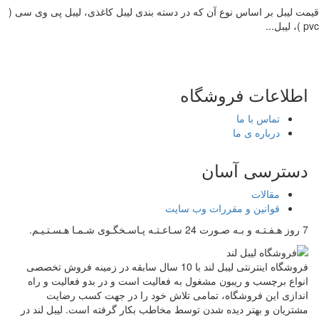
قیمت لیبل بر اساس نوع آن که در دسته بندی لیبل کاغذی، لیبل پی وی سی (
pvc )، لیبل...
اطلاعات فروشگاه
تماس با ما
درباره ی ما
دسترسی آسان
مقالات
قوانین و مقررات وب سایت
7 روز هـفـتـه و بـه صـورت 24 سـاعـتـه پـاسـخگـوی شـمـا هـسـتـیـم.
فروشگاه اینترنتی لیبل لند با 10 سال سابقه در زمینه فروش تخصصی
انواع برچسب و ریبون مشغول به فعالیت است و در بدو فعالیت و راه
اندازی این فروشگاه، تمامی تلاش خود را در جهت کسب رضایت
مشتریان و بهتر دیده شدن توسط مخاطب بکار گرفته است. لیبل لند در