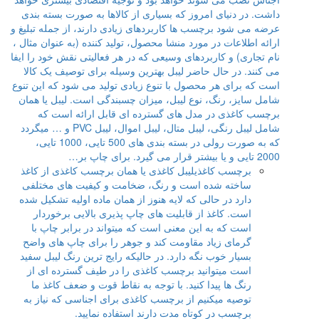
داشت. در دنیای امروز که بسیاری از کالاها به صورت بسته بندی
عرضه می شود برچسب ها کاربردهای زیادی دارند، از جمله تبلیغ و
ارائه اطلاعات در مورد منشا محصول، تولید کننده (به عنوان مثال ،
نام تجاری) و کاربردهای وسیعی که در هر فعالیتی نقش خود را ایفا
می کنند. در حال حاضر لیبل بهترین وسیله برای توصیف یک کالا
است که برای هر محصول با تنوع زیادی تولید می شود که این تنوع
شامل سایز، رنگ، نوع لیبل، میزان چسبندگی است. لیبل یا همان
برچسب کاغذی در مدل های گسترده ای قابل ارائه است که
شامل لیبل رنگی، لیبل متال، لیبل اموال، لیبل PVC و … میگردد
که به صورت رولی در بسته بندی های 500 تایی، 1000 تایی،
2000 تایی و یا بیشتر قرار می گیرد. برای چاپ بر…
برچسب کاغذی
لیبل کاغذی یا همان برچسب کاغذی از کاغذ
ساخته شده است و رنگ، ضخامت و کیفیت های مختلفی
دارد در حالی که لایه هنوز از همان ماده اولیه تشکیل شده
است. کاغذ از قابلیت های چاپ پذیری بالایی برخوردار
است که به این معنی است که میتواند در برابر چاپ با
گرمای زیاد مقاومت کند و جوهر را برای چاپ های واضح
بسیار خوب نگه دارد. در حالیکه رایج ترین رنگ لیبل سفید
است میتوانید برچسب کاغذی را در طیف گسترده ای از
رنگ ها پیدا کنید. با توجه به نقاط قوت و ضعف کاغذ ما
توصیه میکنیم از برچسب کاغذی برای اجناسی که نیاز به
برچسب در کوتاه مدت دارند استفاده نمایید.