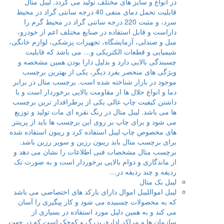
در انواع و سایز های مختلف تولید می گردد. لیبل متال
قابلیت تحمل دمای منفی 40 درجه سانتی گراد در محیط
سرد، و مثبت 220 درجه سانتی گراد در محیط گرم را
داراست و قابل استفاده در صنایع مختلف اعم از خودرو،
مبل و صندلی، آزمایشگاه، تجهیزات پزشکی، لوازم خانگی،
شیمیایی و قطعات الکتریکی و… می باشد که قابلیت
چسبندگی بالایی دارد و بدلیل دارا بودن همین مشخصه و
ویژگی های منحصر بفرد دیگر، یکی از بهترین برچسب
موجود در بازار شناخته شده است. برچسب متال در برابر
دما و انواع حلال ها از مقاومت بالایی برخوردار است و با
داشتن کیفیت چاپ عالی یکی از پرطرافدار ترین برچسب
ها می باشد. لیبل متال در رنگ نقره ای مات تولید و توزیع
می شود و برای چاپ بر روی این برچسب ها باید از پرینتر
های مخصوص چاپ لیبل استفاده کرد و ریبون استفاده شده
برای برچسب متال باید ریبون رزین و سوپر رزین باشد.
برچسب متال مشخصات فنی اطلاعات را نشان می دهد و
از ماندگاری و دوام بالایی برخوردار است و به صورت تک
ردیفه و چند ردیفه در…
لیبل بک متال
لیبل اموال
لیبل اموال دارای بارکد های اختصاصی می باشد
که به محصولات چسبیده می شود و کار پیگیری را آسان
می کند و به همین دلیل مورد استفاده در بسیاری از
سازمان ها و مراکز اداری بزرگ و کوچک است که در جهت