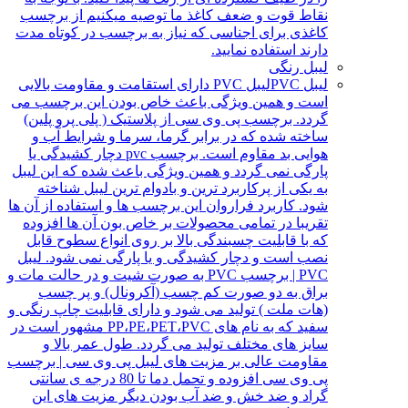
نقاط قوت و ضعف کاغذ ما توصیه میکنیم از برچسب
کاغذی برای اجناسی که نیاز به برچسب در کوتاه مدت
دارند استفاده نمایید.
لیبل رنگی
لیبل PVC
لیبل PVC دارای استقامت و مقاومت بالایی
است و همین ویژگی باعث خاص بودن این برچسب می
گردد. برچسب پی وی سی از پلاستیک ( پلی پرو پلین)
ساخته شده که در برابر گرما، سرما و شرایط آب و
هوایی بد مقاوم است. برچسب pvc دچار کشیدگی یا
پارگی نمی گردد و همین ویژگی باعث شده که این لیبل
به یکی از پرکاربرد ترین و بادوام ترین لیبل شناخته
شود. کاربرد فراروان این برچسب ها و استفاده از آن ها
تقریبا در تمامی محصولات بر خاص بون آن ها افزوده
که با قابلیت چسبندگی بالا بر روی انواع سطوح قابل
نصب است و دچار کشیدگی و یا پارگی نمی شود. لیبل
PVC | برچسب PVC به صورت شیت و در حالت مات و
براق به دو صورت کم چسب (آکرونال) و پر چسب
(هات ملت ) تولید می شود و دارای قابلیت چاپ رنگی و
سفید که به نام های PP،PE،PET،PVC مشهور است در
سایز های مختلف تولید می گردد. طول عمر بالا و
مقاومت عالی بر مزیت های لیبل پی وی سی | برچسب
پی وی سی افزوده و تحمل دما تا 80 درجه ی سانتی
گراد و ضد خش و ضد آب بودن دیگر مزیت های این