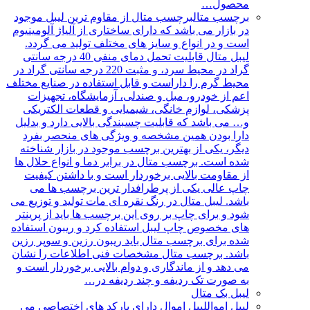
محصول…
برچسب متال
برچسب متال از مقاوم ترین لیبل موجود
در بازار می باشد که دارای ساختاری از آلیاژ آلومینیوم
است و در انواع و سایز های مختلف تولید می گردد.
لیبل متال قابلیت تحمل دمای منفی 40 درجه سانتی
گراد در محیط سرد، و مثبت 220 درجه سانتی گراد در
محیط گرم را داراست و قابل استفاده در صنایع مختلف
اعم از خودرو، مبل و صندلی، آزمایشگاه، تجهیزات
پزشکی، لوازم خانگی، شیمیایی و قطعات الکتریکی
و… می باشد که قابلیت چسبندگی بالایی دارد و بدلیل
دارا بودن همین مشخصه و ویژگی های منحصر بفرد
دیگر، یکی از بهترین برچسب موجود در بازار شناخته
شده است. برچسب متال در برابر دما و انواع حلال ها
از مقاومت بالایی برخوردار است و با داشتن کیفیت
چاپ عالی یکی از پرطرافدار ترین برچسب ها می
باشد. لیبل متال در رنگ نقره ای مات تولید و توزیع می
شود و برای چاپ بر روی این برچسب ها باید از پرینتر
های مخصوص چاپ لیبل استفاده کرد و ریبون استفاده
شده برای برچسب متال باید ریبون رزین و سوپر رزین
باشد. برچسب متال مشخصات فنی اطلاعات را نشان
می دهد و از ماندگاری و دوام بالایی برخوردار است و
به صورت تک ردیفه و چند ردیفه در…
لیبل بک متال
لیبل اموال
لیبل اموال دارای بارکد های اختصاصی می