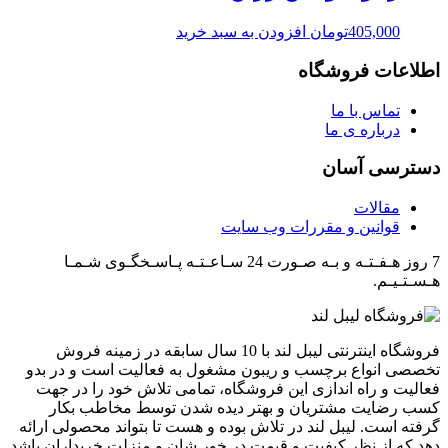
405,000
تومان
افزودن به سبد خرید
اطلاعات فروشگاه
تماس با ما
درباره ی ما
دسترسی آسان
مقالات
قوانین و مقررات وب سایت
7 روز هـفـتـه و بـه صـورت 24 سـاعـتـه پـاسـخگـوی شـمـا
هـسـتـیـم.
فروشگاه اینترنتی لیبل لند با 10 سال سابقه در زمینه فروش
تخصصی انواع برچسب و ریبون مشغول به فعالیت است و در بدو
فعالیت و راه اندازی این فروشگاه، تمامی تلاش خود را در جهت
کسب رضایت مشتریان و بهتر دیده شدن توسط مخاطب بکار
گرفته است. لیبل لند در تلاش بوده و هست تا بتواند محصولی ارائه
دهد که از نظر کیفیت و قیمت در خور شان و منزلت خریداران باشد