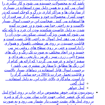
باشد که به محصولات چسبیده می شود و کار پیگیری را
آسان می کند و به همین دلیل مورد استفاده در بسیاری
از سازمان ها و مراکز اداری بزرگ و کوچک است که در
جهت کنترل محصولات خود و پیشگیری از سرقت از آن
ها استفاده می کنند . ضخامت این برچسب اموال بسیار
بالاست و به راحتی جدا نمی شود و در صورت کنده
شدن به دلیل خاصیت شکننده بودن آن خرد و یا تکه تکه
می شود که همین ویژگی امنیتی سکوریتی بودن آن را
نشان می دهد. لیبل اموال به راحتی قابل نصب است و
قابلیت چسبیدن بر روی هر سطحی ناهموار و همواری
را داراست و حتی بر روی سطح های روغنی نیز می
چسبد و در ابعاد مختلف به صورت تک رنگ و رنگ های
متنوع (آبی ، زرد ، سبز ، قرمز ، نارنجی ، نقره ای و
سفید ) تولید و عرضه می گردد ( که ارائه هر کدام از
این رنگ ها مطابق با سفارش مشتری می باشد. )
برچسب اموال قابل استفاده در دماهای بسیار بالاست
و قابلیت تحمل حرارت تا 280 درجه سانتی گراد را
داراست. ماندگاری بالای چاپ این. به دلیل استفاده…
لیبل گچی
لیبل جواهر
ریبون
ریبون نوعی جوهر مخصوص برای چاپ بر روی انواع لیبل
است که یک عنصر حیاتی جهت چاپ نماد، متن، بارکد و غیره
بر روی لیبل های پشت چسب دار بشمار می رود و به صورت