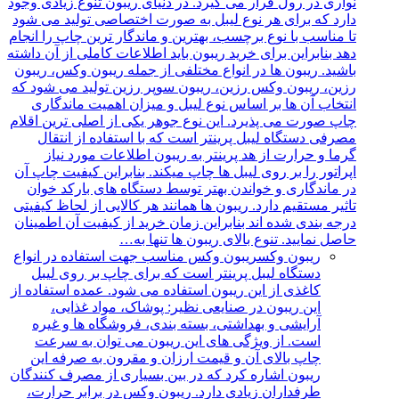
نواری در رول قرار می گیرد. در دنیای ریبون تنوع زیادی وجود
دارد که برای هر نوع لیبل به صورت اختصاصی تولید می شود
تا مناسب با نوع برچسب، بهترین و ماندگار ترین چاپ را انجام
دهد بنابراین برای خرید ریبون باید اطلاعات کاملی از آن داشته
باشید. ریبون ها در انواع مختلفی از جمله ریبون وکس، ریبون
رزین، ریبون وکس رزین، ریبون سوپر رزین تولید می شود که
انتخاب آن ها بر اساس نوع لیبل و میزان اهمیت ماندگاری
چاپ صورت می پذیرد. این نوع جوهر یکی از اصلی ترین اقلام
مصرفی دستگاه لیبل پرینتر است که با استفاده از انتقال
گرما و حرارت از هد پرینتر به ریبون اطلاعات مورد نیاز
اپراتور را بر روی لیبل ها چاپ میکند. بنابراین کیفیت چاپ آن
در ماندگاری و خواندن بهتر توسط دستگاه های بارکد خوان
تاثیر مستقیم دارد. ریبون ها همانند هر کالایی از لحاظ کیفیتی
درجه بندی شده اند بنابراین زمان خرید از کیفیت آن اطمینان
حاصل نمایید. تنوع بالای ریبون ها تنها به…
ریبون وکس
ریبون وکس مناسب جهت استفاده در انواع
دستگاه لیبل پرینتر است که برای چاپ بر روی لیبل
کاغذی از این ریبون استفاده می شود. عمده استفاده از
این ریبون در صنایعی نظیر: پوشاک، مواد غذایی،
آرایشی و بهداشتی، بسته بندی، فروشگاه ها و غیره
است. از ویژگی های این ریبون می توان به سرعت
چاپ بالای آن و قیمت ارزان و مقرون به صرفه این
ریبون اشاره کرد که در بین بسیاری از مصرف کنندگان
طرفداران زیادی دارد. ریبون وکس در برابر حرارت،