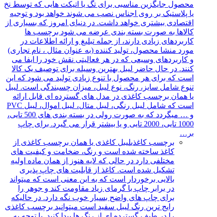
محصول جایگزین مناسبی برای تگ یا اتیکت هایی که توسط نخ
یا پلاستیک بر روی اجناس نصب می شوند خواهد بود و توجیه
اقتصادی بیشتری خواهد داشت. در دنیای امروز که بسیاری از
کالاها به صورت بسته بندی عرضه می شود برچسب ها
کاربردهای زیادی دارند، از جمله تبلیغ و ارائه اطلاعات در
مورد منشا محصول، تولید کننده (به عنوان مثال ، نام تجاری)
و کاربردهای وسیعی که در هر فعالیتی نقش خود را ایفا می
کنند. در حال حاضر لیبل بهترین وسیله برای توصیف یک کالا
است که برای هر محصول با تنوع زیادی تولید می شود که این
تنوع شامل سایز، رنگ، نوع لیبل، میزان چسبندگی است. لیبل
یا همان برچسب کاغذی در مدل های گسترده ای قابل ارائه
است که شامل لیبل رنگی، لیبل متال، لیبل اموال، لیبل PVC
و … میگردد که به صورت رولی در بسته بندی های 500 تایی،
1000 تایی، 2000 تایی و یا بیشتر قرار می گیرد. برای چاپ
بر…
برچسب کاغذی
لیبل کاغذی یا همان برچسب کاغذی از
کاغذ ساخته شده است و رنگ، ضخامت و کیفیت های
مختلفی دارد در حالی که لایه هنوز از همان ماده اولیه
تشکیل شده است. کاغذ از قابلیت های چاپ پذیری
بالایی برخوردار است که به این معنی است که میتواند
در برابر چاپ با گرمای زیاد مقاومت کند و جوهر را
برای چاپ های واضح بسیار خوب نگه دارد. در حالیکه
رایج ترین رنگ لیبل سفید است میتوانید برچسب کاغذی
را در طیف گسترده ای از رنگ ها پیدا کنید. با توجه به