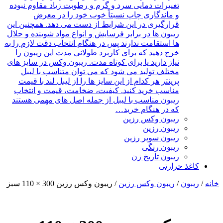
تغییرات دمایی سرد و گرم و رطوبت زیاد مقاوم نبوده
و ماندگاری چاپ نسبتاً خوب خود را در معرض
قرارگیری در این شرایط از دست می دهد. همچنین این
ریبون ها در برابر فرسایش و انواع مواد شوینده و حلال
ها استقامت ندارند پس در هنگام انتخاب دقت لازم را به
خرج دهید که برای کاربرد طولانی مدت این ریبون را
نیاز دارید یا برای کوتاه مدت. ریبون وکس در سایز های
مختلف تولید می شود که می توان متناسب با لیبل
پرینتر هر کدام از این سایز ها را از لیبل لند با قیمت
مناسب خرید کنید. کیفیت، ضخامت، قیمت و انتخاب
ریبون مناسب با لیبل از جمله اصل های مهمی هستند
که در هنگام خرید…
ریبون وکس رزین
ریبون رزین
ریبون سوپر رزین
ریبون رنگی
ریبون تاریخ زن
کاغذ حرارتی
خانه
/
ریبون
/
ریبون وکس رزین
/ ریبون وکس رزین 300 × 110 سبز