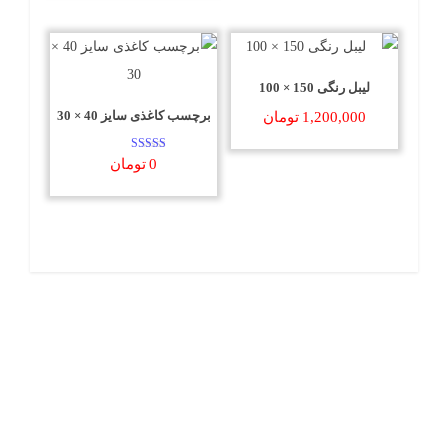
لیبل رنگی 150 × 100
برچسب کاغذی سایز 40 × 30
1,200,000
تومان
امتیاز
0
تومان
5.00
از 5