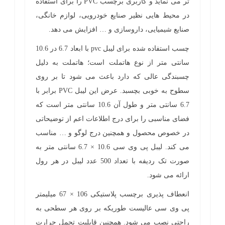
تر می نماید و کاربری برچسب PVC را برای استفاده
در محیط هایی نظیر صنایع خودرویی، لوازم خانگی،
صنایع شیمیایی، داروسازی و … افزایش می دهد.
چسب استفاده شده برای لیبل pvc با ابعاد 6.7 در 10.6
سانتی متر از نوع هاتملت است؛ هاتملت به دلیل
چسبندگی عالی که دارد باعث می شود تا بر روی
سطوح به خوبی بچسبد. عرض این لیبل PVC برابر با
6.7 سانتی متر و طول آن 10.6 سانتی متر است که
فضای مناسبی را برای درج اطلاعات اعم از توضیحاتی
در خصوص محصول و همچنین درج لوگو و … مناسب
می کند. لیبل پی وی سی 10.6 × 6.7 سانتی متر به
صورت تک ردیفه با تعداد 500 عدد لیبل در هر رول
ارائه می شود.
انعطاف پذیری برچسب پلاستیکی 106 × 67 میلیمتر
پی وی سی عالیست طوریکه بر روی هر سطحی به
راحتی نصب می شود. همچنین قابلیت تحمل حرارت