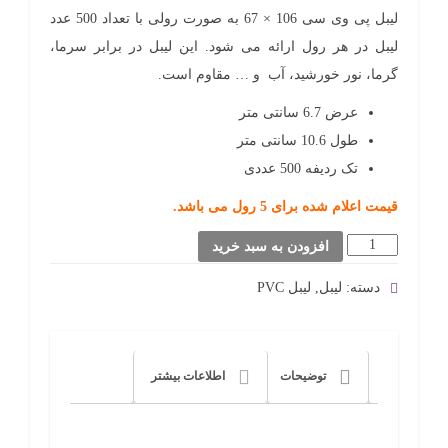
لیبل پی وی سی 106 × 67 به صورت رولی با تعداد 500 عدد
لیبل در هر رول ارائه می شود. این لیبل در برابر سرما،
گرما، نور خورشید، آب و … مقاوم است.
عرض 6.7 سانتی متر
طول 10.6 سانتی متر
تک ردیفه 500 عددی
قیمت اعلام شده برای 5 رول می باشد.
لیبل
افزودن به سبد خرید
پی
دسته:
لیبل
,
لیبل PVC
وی
سی
106
توضیحات
اطلاعات بیشتر
×
67
عدد