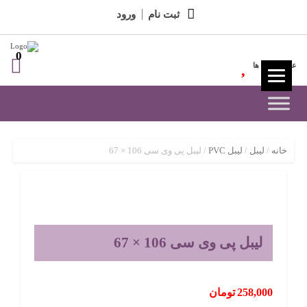
ثبت نام
ورود
0
علاقه مندی ها
خانه
/
لیبل
/
لیبل PVC
/ لیبل پی وی سی 106 × 67
لیبل پی وی سی 106 × 67
258,000
تومان