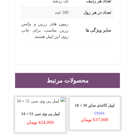
تعداد هر ردیف
تک ردیفه
تعداد در هر رول
500 عدد
ریبون های رزین و وکس
سایر ویژگی ها
رزین مناسب برای چاپ
روی این لیبل هستند
محصولات مرتبط
لیبل کاغذی سایز 30 × 18
لیبل پی وی سی 51 × 34
امتیاز
637,000
تومان
424,000
تومان
5.00
از 5