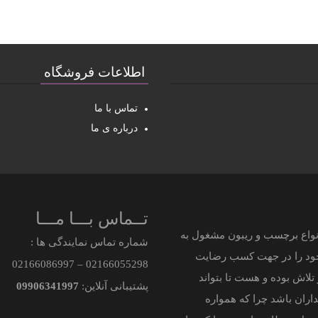
اطلاعات فروشگاه
تماس با ما
درباره ی ما
تــماس بـــا مـــا
 فروش تخصصی انواع برچسب و ریبون مشغول به
شماره تماس نمایندگی ها :
 خود را در جهت کسب رضایت
021
66086997
–
021
66055298
لاش بوده و هست تا بتواند
پشتیبانی آنلاین:
09906341997
اران باشد چرا که همواره