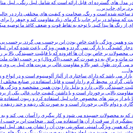
 ساخته شده است و رنگ، ضخامت و کیفیت های مختلفی دارد در حالی که
 که میتواند در برابر چاپ با گرمای زیاد مقاومت کند و جوهر را برای 
ز رنگ ها پیدا کنید. با توجه به نقاط قوت و ضعف کاغذ ما توصیه می
لایی است و همین ویژگی باعث خاص بودن این برچسب می گردد. برچسب پی و
رما و شرایط آب و هوایی بد مقاوم است. برچسب pvc دچار کشیدگی یا پارگی نمی گردد و همین ویژگی 
مامی محصولات بر خاص بون آن ها افزوده که با قابلیت چسبندگی بالا ب
به صورت شیت و در حالت مات و براق به دو صورت کم چسب (آکرونال) و پر چسب (ه
صول…
زار می باشد که دارای ساختاری از آلیاژ آلومینیوم است و در انواع و
نتی گراد در محیط سرد، و مثبت 220 درجه سانتی گراد در محیط گرم را داراست و قابل استفا
یت چسبندگی بالایی دارد و بدلیل دارا بودن همین مشخصه و ویژگی های
 مقاومت بالایی برخوردار است و با داشتن کیفیت چاپ عالی یکی از پر
 باید از پرینتر های مخصوص چاپ لیبل استفاده کرد و ریبون استفاده 
ری و دوام بالایی برخوردار است و به صورت تک ردیفه و چند ردیفه 
که به محصولات چسبیده می شود و کار پیگیری را آسان می کند و به ه
شگیری از سرقت از آن ها استفاده می کنند . ضخامت این برچسب امو
ود که همین ویژگی امنیتی سکوریتی بودن آن را نشان می دهد. لیبل 
ی نیز می چسبد و در ابعاد مختلف به صورت تک رنگ و رنگ های متنوع (آ