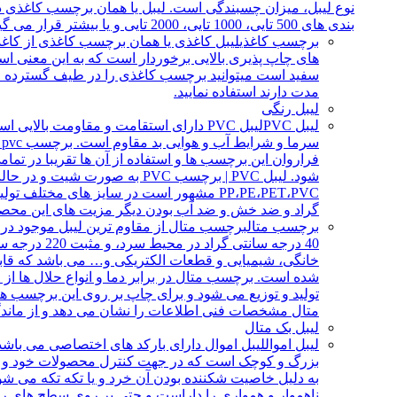
بندی های 500 تایی، 1000 تایی، 2000 تایی و یا بیشتر قرار می گیرد. برای چاپ بر…
برچسب کاغذی
لیبل کاغذی یا همان برچسب کاغذی از کاغذ
های چاپ پذیری بالایی برخوردار است که به این معنی است
سفید است میتوانید برچسب کاغذی را در طیف گسترده ای ا
مدت دارند استفاده نمایید.
لیبل رنگی
لیبل PVC
لیبل PVC دارای استقامت و مقاومت با
س
فراروان این برچسب ها و استفاده از آن ها تقریبا در ت
شود. لیبل PVC | برچسب PVC 
گراد و ضد خش و ضد آب بودن دیگر مزیت های این مح
برچسب متال
برچسب متال از مقاوم ترین لیبل موجود در با
40 درجه سا
خانگی، شیمیایی و قطعات الکتریکی و… می باشد که قابل
شده است. برچسب متال در برابر دما و انواع حلال ها از
تولید و توزیع می شود و برای چاپ بر روی این برچسب ها
متال مشخصات فنی اطلاعات را نشان می دهد و از ماندگا
لیبل بک متال
لیبل اموال
لیبل اموال دارای بارکد های اختصاصی می باشد 
بزرگ و کوچک است که در جهت کنترل محصولات خود و پی
به دلیل خاصیت شکننده بودن آن خرد و یا تکه تکه می ش
ناهموار و همواری را داراست و حتی بر روی سطح های روغن