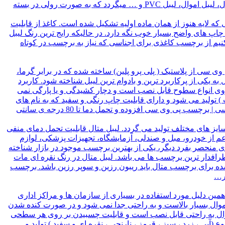
نوع لیبل، میزان چسبندگی است. لیبل یا همان برچسب کاغذی در مدل های گسترده ای قابل ارائه است که شامل لیبل رنگی، لیبل متال، لیبل اموال، لیبل PVC و … میگردد که به صورت رولی در بسته
 لایه هنوز از همان ماده اولیه تشکیل شده است. کاغذ از قابلیت
چاپ های واضح بسیار خوب نگه دارد. در حالیکه رایج ترین رنگ لیبل
کنیم از برچسب کاغذی برای اجناسی که نیاز به برچسب در کوتاه
ی سی از پلاستیک ( پلی پرو پلین) ساخته شده که در برابر گرما،
باعث شده که این لیبل به یکی از پرکاربرد ترین و بادوام ترین لیبل شناخته شود. کاربرد
ر روی انواع سطوح قابل نصب است و دچار کشیدگی و یا پارگی نمی
ات ملت ) تولید می شود و دارای قابلیت چاپ رنگی و سفید که به نام های
PP،PE،PET،PVC مشهور است در سایز های مختلف تولید می گردد. طول عمر بالا و مقاومت عالی بر مزیت های لیبل پی وی سی | برچسب پی وی سی افزوده و تحمل دما تا 80 درجه ی سانتی
 سایز های مختلف تولید می گردد. لیبل متال قابلیت تحمل دمای منفی
ده در صنایع مختلف اعم از خودرو، مبل و صندلی، آزمایشگاه، تجهیزات پزشکی، لوازم
 منحصر بفرد دیگر، یکی از بهترین برچسب موجود در بازار شناخته
طرافدار ترین برچسب ها می باشد. لیبل متال در رنگ نقره ای مات
شده برای برچسب متال باید ریبون رزین و سوپر رزین باشد. برچسب
در…
مین دلیل مورد استفاده در بسیاری از سازمان ها و مراکز اداری
ال بسیار بالاست و به راحتی جدا نمی شود و در صورت کنده شدن
اموال به راحتی قابل نصب است و قابلیت چسبیدن بر روی هر سطحی
بی ، زرد ، سبز ، قرمز ، نارنجی ، نقره ای و سفید ) تولید و