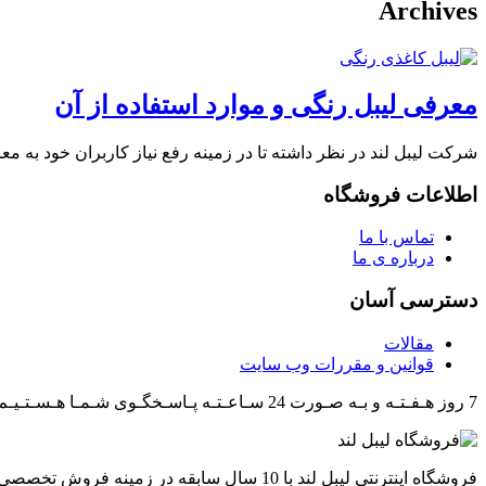
Archives
معرفی لیبل رنگی و موارد استفاده از آن
شرکت لیبل لند در نظر داشته تا در زمینه رفع نیاز کاربران خود به معر
اطلاعات فروشگاه
تماس با ما
درباره ی ما
دسترسی آسان
مقالات
قوانین و مقررات وب سایت
7 روز هـفـتـه و بـه صـورت 24 سـاعـتـه پـاسـخگـوی شـمـا هـسـتـیـم.
فروشگاه اینترنتی لیبل لند با 10 سال ساب