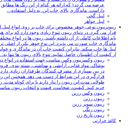
داراست. ماندگاری بالای چاپ این. به دلیل استفاده…
لیبل گچی
لیبل جواهر
ریبون
ریبون نوعی جوهر مخصوص برای چاپ بر روی انواع لیبل ا
قرار می گیرد. در دنیای ریبون تنوع زیادی وجود دارد که برای ه
باید اطلاعات کاملی از آن داشته باشید. ریبون ها در انواع مخ
ماندگاری چاپ صورت می پذیرد. این نوع جوهر یکی از اصلی ترین ا
لیبل ها چاپ میکند. بنابراین کیفیت چاپ آن در ماندگاری و خواند
از کیفیت آن اطمینان حاصل نمایید. تنوع بالای ریبون ها تنها به…
ریبون وکس
ریبون وکس مناسب جهت استفاده در انواع دستگ
پوشاک، مواد غذایی، آرایشی و بهداشتی، بسته بندی، فرو
در بین بسیاری از مصرف کنندگان طرفداران زیادی دارد. 
قرارگیری در این شرایط از دست می دهد. همچنین این ریبو
طولانی مدت این ریبون را نیاز دارید یا برای کوتاه مدت. 
خرید کنید. کیفیت، ضخامت، قیمت و انتخاب ریبون مناسب
ریبون وکس رزین
ریبون رزین
ریبون سوپر رزین
ریبون رنگی
ریبون تاریخ زن
کاغذ حرارتی