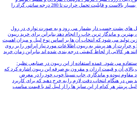
عرضه می گردد ( که ارائه هر کدام از این رنگ ها مطابق با سفارش مشتری می باشد. ) برچسب اموال قابل استفاده در دماهای بسیار بالاست و قابلیت تحمل حرارت تا 280 درجه سانتی گراد را
یبل های پشت چسب دار بشمار می رود و به صورت نواری در رول
ترین و ماندگار ترین چاپ را انجام دهد بنابراین برای خرید ریبون
زین تولید می شود که انتخاب آن ها بر اساس نوع لیبل و میزان اهمیت
حرارت از هد پرینتر به ریبون اطلاعات مورد نیاز اپراتور را بر روی
ند هر کالایی از لحاظ کیفیتی درجه بندی شده اند بنابراین زمان خرید
تفاده می شود. عمده استفاده از این ریبون در صنایعی نظیر:
بالای آن و قیمت ارزان و مقرون به صرفه این ریبون اشاره کرد که
 مقاوم نبوده و ماندگاری چاپ نسبتاً خوب خود را در معرض
 پس در هنگام انتخاب دقت لازم را به خرج دهید که برای کاربرد
 پرینتر هر کدام از این سایز ها را از لیبل لند با قیمت مناسب